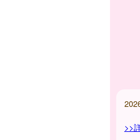
20
>>