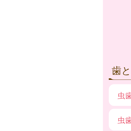
歯
虫
虫