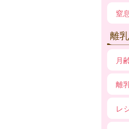
窒
離乳
月
離
レ