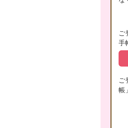
ご
手
ご
帳