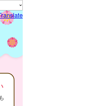
Translate
い
も